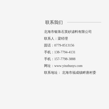
联系我们
北海市银珠石英砂滤料有限公司
联系人：梁经理
固话：0779-8513156
手机：138-7794-4131
手机：
157-7798-3888
网址：www.
yinzhusys.com
联系地址： 北海市福成镇畔唐村委
大竹根村