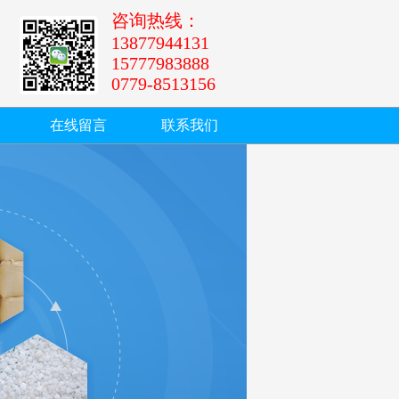
咨询热线：
13877944131
15777983888
0779-8513156
在线留言
联系我们