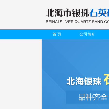
首 页
公司简介