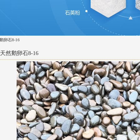
鹅卵石8-16
天然鹅卵石8-16